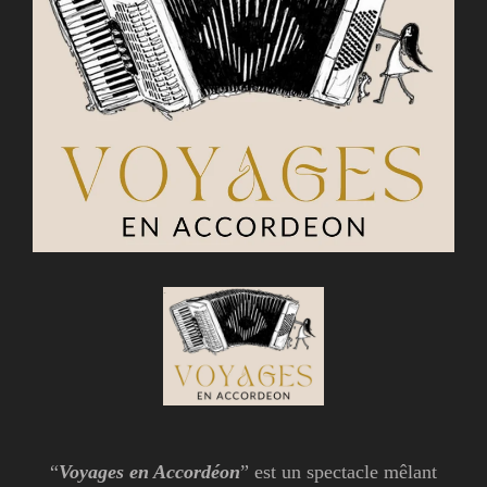
“
Voyages en Accordéon
” est un spectacle mêlant