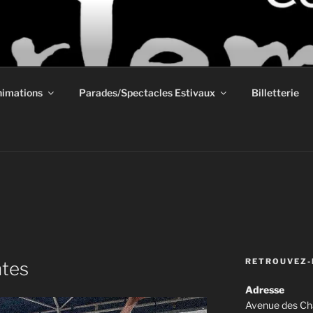
E ARTEMPO
mesure
imations
Parades/Spectacles Estivaux
Billetterie
N
RETROUVEZ-
ntes
Adresse
Avenue des Ch