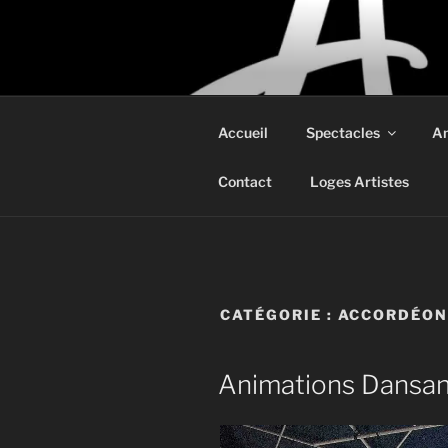
COMPAGNI
Spectacles et Animations sur 
Accueil
Spectacles
An
Contact
Loges Artistes
CATÉGORIE :
ACCORDÉO
Animations Dansa