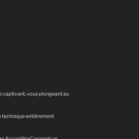
ge captivant, vous plongeant au
 sa technique entièrement
s en Accordéon” promet un